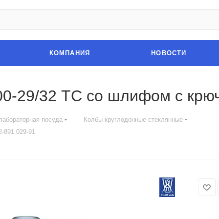
КОМПАНИЯ
НОВОСТИ
00-29/32 ТС со шлифом с крю
—
—
лабораторная посуда
Колбы круглодонные стеклянные
-891.029-91