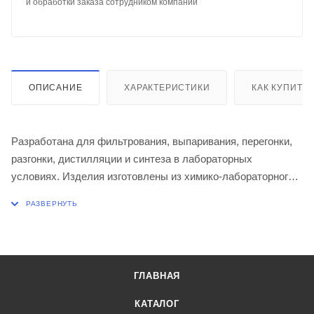
и обработки заказа сотрудником компании
ОПИСАНИЕ
ХАРАКТЕРИСТИКИ
КАК КУПИТЬ
Разработана для фильтрования, выпаривания, перегонки,
разгонки, дистилляции и синтеза в лабораторных
условиях. Изделия изготовлены из химико-лабораторного
стекла по ГОСТ 21400 (ТС). Изготовлена по ТУ 9464-019-
29508133-2015 в соответствии с техническими
требованиями ГОСТ 25336-82.
Вместимость 1000 мл
Диаметр шара 131 ± 3,0 мм
ГЛАВНАЯ
Высота 210 ± 4,0 мм
Обозначение конуса центр. горловины 29/32
КАТАЛОГ