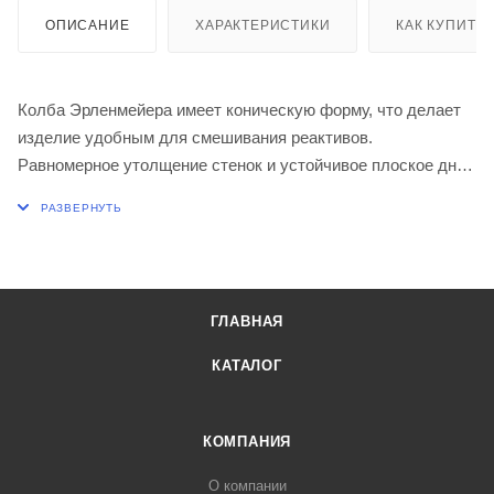
ОПИСАНИЕ
ХАРАКТЕРИСТИКИ
КАК КУПИТЬ
Колба Эрленмейера имеет коническую форму, что делает
изделие удобным для смешивания реактивов.
Равномерное утолщение стенок и устойчивое плоское дно
позволяют использовать коническую колбу в широком
диапазоне температур, в том числе, используя
нагревательную плитку. Стандартный шлиф горловины
обеспечивает герметичное соединение с комплектным
лабораторным оборудованием. Коническая колба доступна
ГЛАВНАЯ
как в исполнении со шкалой из огнеупорной белой
керамической эмали, так и без шкалы.
КАТАЛОГ
Диаметр колбы, мм 166
Высота, мм 275
КОМПАНИЯ
О компании