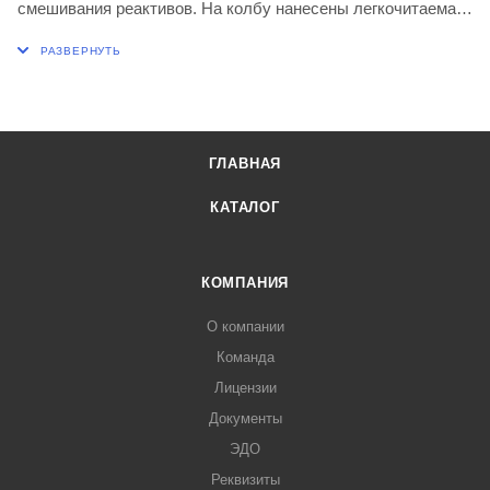
смешивания реактивов. На колбу нанесены легкочитаемая
градуировка и окошко для маркировки из огнеупорной
белой керамической эмали.Оптимальный баланс
стойкости к тепловом шоку и прочности гарантирует долгий
срок службы изделий. Объём указан приблизительно.
ГЛАВНАЯ
Диаметр колбы, мм 105
Высота, мм 170
КАТАЛОГ
КОМПАНИЯ
О компании
Команда
Лицензии
Документы
ЭДО
Реквизиты