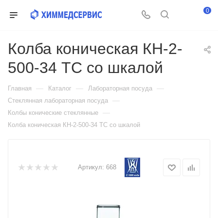
0
Колба коническая КН-2-
500-34 ТС со шкалой
—
—
—
Главная
Каталог
Лабораторная посуда
—
Стеклянная лабораторная посуда
—
Колбы конические стеклянные
Колба коническая КН-2-500-34 ТС со шкалой
Артикул:
668