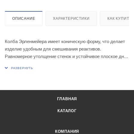
ОПИСАНИЕ
ХАРАКТЕРИСТИКИ
КАК КУПИТЬ
Колба Эрленмейера имеет коническую форму, что делает
изделие удобным для смешивания реактивов.
Равномерное утолщение стенок и устойчивое плоское дно
позволяют использовать коническую колбу в широком
диапазоне температур, в том числе, используя
нагревательную плитку. Стандартный шлиф горловины
обеспечивает герметичное соединение с комплектным
лабораторным оборудованием. Коническая колба доступна
ГЛАВНАЯ
как в исполнении со шкалой из огнеупорной белой
керамической эмали, так и без шкалы.
КАТАЛОГ
Диаметр колбы, мм 120
Высота, мм 180
КОМПАНИЯ