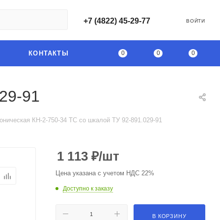
+7 (4822) 45-29-77
ВОЙТИ
0
0
0
КОНТАКТЫ
29-91
оническая КН-2-750-34 ТС со шкалой ТУ 92-891.029-91
1 113
₽
/шт
Цена указана с учетом НДС 22%
Доступно к заказу
В КОРЗИНУ