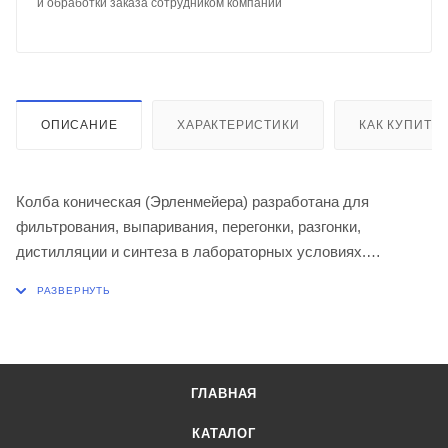
и обработки заказа сотрудником компании
ОПИСАНИЕ
ХАРАКТЕРИСТИКИ
КАК КУПИТЬ
Колба коническая (Эрленмейера) разработана для
фильтрования, выпаривания, перегонки, разгонки,
дистилляции и синтеза в лабораторных условиях.
Производится с ориентировочной шкалой белого цвета.
Изготовлена из стекла ТС по ГОСТ 21400-75.
Диаметр колбы, мм 105
Высота, мм 170
ГЛАВНАЯ
КАТАЛОГ