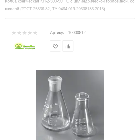
Колба коническая КН-2-500-50 ТС с цилиндрической горловиной, со
шкалой (ГОСТ 25336-82, ТУ 9464-019-29508133-2015)
Артикул:
10000812