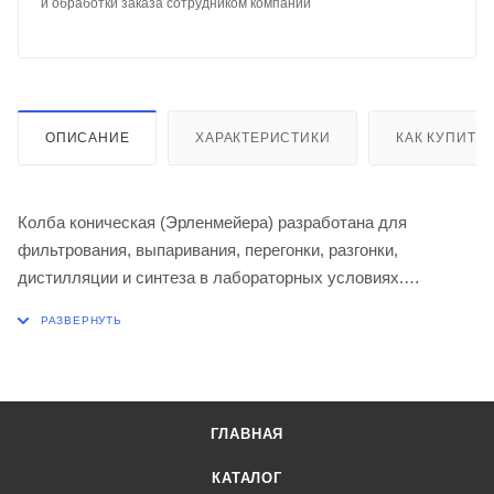
и обработки заказа сотрудником компании
ОПИСАНИЕ
ХАРАКТЕРИСТИКИ
КАК КУПИТЬ
Колба коническая (Эрленмейера) разработана для
фильтрования, выпаривания, перегонки, разгонки,
дистилляции и синтеза в лабораторных условиях.
Производится с ориентировочной шкалой белого цвета.
Изготовлена из стекла ТС по ГОСТ 21400-75.
Диаметр колбы, мм 64
Высота, мм 105
ГЛАВНАЯ
КАТАЛОГ