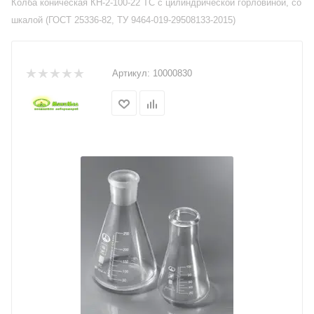
Колба коническая КН-2-100-22 ТС с цилиндрической горловиной, со
шкалой (ГОСТ 25336-82, ТУ 9464-019-29508133-2015)
Артикул:
10000830