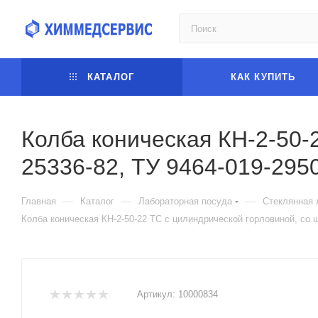
КАТАЛОГ
КАК КУПИТЬ
Колба коническая КН-2-50-
25336-82, ТУ 9464-019-295
—
—
—
Главная
Каталог
Лабораторная посуда
Стеклянная 
Колба коническая КН-2-50-22 ТС с цилиндрической горловиной, со ш
Артикул:
10000834