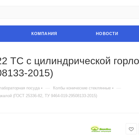
КОМПАНИЯ
НОВОСТИ
22 ТС с цилиндрической горл
08133-2015)
—
—
лабораторная посуда
Колбы конические стеклянные
калой (ГОСТ 25336-82, ТУ 9464-019-29508133-2015)