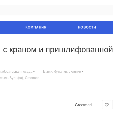
КОМПАНИЯ
НОВОСТИ
л с краном и пришлифованной
—
—
лабораторная посуда
Банки, бутылки, склянки
бутыль Вульфа), Greetmed
Greetmed