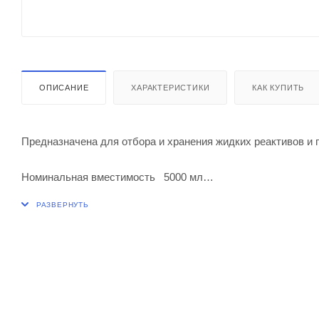
ОПИСАНИЕ
ХАРАКТЕРИСТИКИ
КАК КУПИТЬ
Предназначена для отбора и хранения жидких реактивов и г
Номинальная вместимость 5000 мл
Высота 338 ± 8,0 мм
Диаметр бутыли 185 ± 5,0 мм
Шлиф горловины 55/50
Конус тубуса и керна крана 24/29