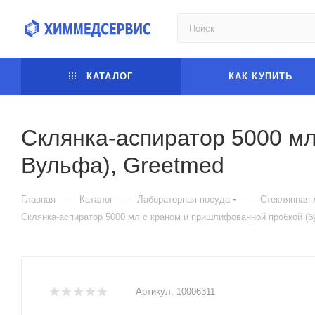
КАТАЛОГ
КАК КУПИТЬ
Склянка-аспиратор 5000 м
Вульфа), Greetmed
—
—
—
Главная
Каталог
Лабораторная посуда
Стеклянная 
Склянка-аспиратор 5000 мл с краном и пришлифованной пробкой (
Артикул:
10006311