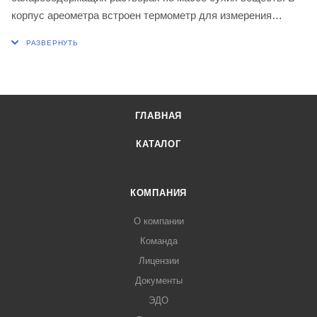
корпус ареометра встроен термометр для измерения
температуры исследуемой жидкости в диапазоне от 0 до
+40 ºС.
Цена деления, массовая доля, % 0,1
Длина, мм 400
ГЛАВНАЯ
КАТАЛОГ
КОМПАНИЯ
О компании
Команда
Лицензии
Документы
ЭДО