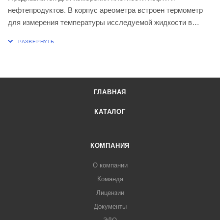
нефтепродуктов. В корпус ареометра встроен термометр
для измерения температуры исследуемой жидкости в
диапазоне от - 20 до + 45 ºС. Ареометры отградуированы
для температуры окружающего воздуха 20 ºС.
Цена деления шкалы, кг/м3 0,5
Длина, мм 500
ГЛАВНАЯ
КАТАЛОГ
КОМПАНИЯ
О компании
Команда
Лицензии
Документы