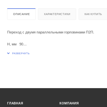
ОПИСАНИЕ
ХАРАКТЕРИСТИКИ
КАК КУПИТЬ
Переход с двумя параллельными горловинами П2П.
Н, мм 90
Шлиф КШ по ГОСТ 8682-93 керна 19/26
Шлиф КШ по ГОСТ 8682-93 муфты 14/23
Шлиф КШ по ГОСТ 8682-93 муфты парал.горловины 14/23
Кран К1Х-1-32-2,5
ГЛАВНАЯ
КОМПАНИЯ