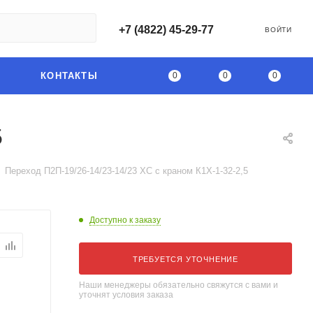
+7 (4822) 45-29-77
ВОЙТИ
0
0
0
КОНТАКТЫ
5
Переход П2П-19/26-14/23-14/23 ХС с краном К1Х-1-32-2,5
Доступно к заказу
ТРЕБУЕТСЯ УТОЧНЕНИЕ
Наши менеджеры обязательно свяжутся с вами и
уточнят условия заказа