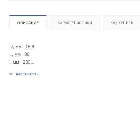
ОПИСАНИЕ
ХАРАКТЕРИСТИКИ
КАК КУПИТЬ
D, мм 18,8
L, мм 90
l, мм 230
l1, мм 100
Диаметр проходного отверстия, мм 4
d, мм 12