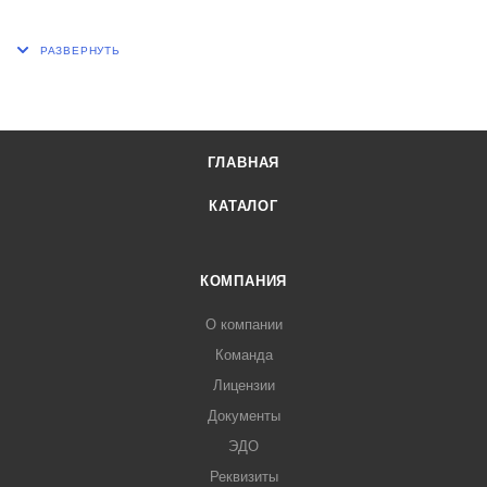
Н, мм 70
d, мм 15
Шлиф КШ по ГОСТ 8682-93 29/32
ГЛАВНАЯ
КАТАЛОГ
КОМПАНИЯ
О компании
Команда
Лицензии
Документы
ЭДО
Реквизиты