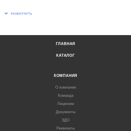
L, мм 70
L1, мм 85
Шлиф КШ по ГОСТ 8682-93 керна №1 29/32
Шлиф КШ по ГОСТ 8682-93 керна №2 14/23
ГЛАВНАЯ
КАТАЛОГ
КОМПАНИЯ
О компании
Команда
Лицензии
Документы
ЭДО
Реквизиты