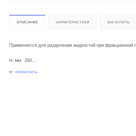
ОПИСАНИЕ
ХАРАКТЕРИСТИКИ
КАК КУПИТЬ
Применяется для разделения жидкостей при фракционной п
Н, мм 250
h, мм 150
Шлиф КШ по ГОСТ 8682-93 муфты 14/23
Шлиф КШ по ГОСТ 8682-93 керна 14/23