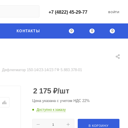
+7 (4822) 45-29-77
ВОЙТИ
0
0
0
КОНТАКТЫ
Дефлегматор 150-14/23-14/23 ГФ 5.883.378-01
2 175
₽
/шт
Цена указана с учетом НДС 22%
Доступно к заказу
В КОРЗИНУ