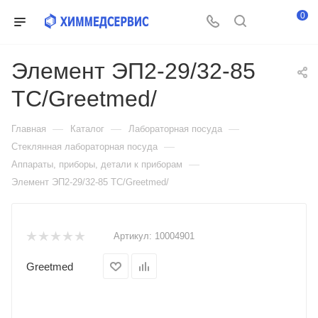
0
Элемент ЭП2-29/32-85
ТС/Greetmed/
—
—
—
Главная
Каталог
Лабораторная посуда
—
Стеклянная лабораторная посуда
—
Аппараты, приборы, детали к приборам
Элемент ЭП2-29/32-85 ТС/Greetmed/
Артикул:
10004901
Greetmed