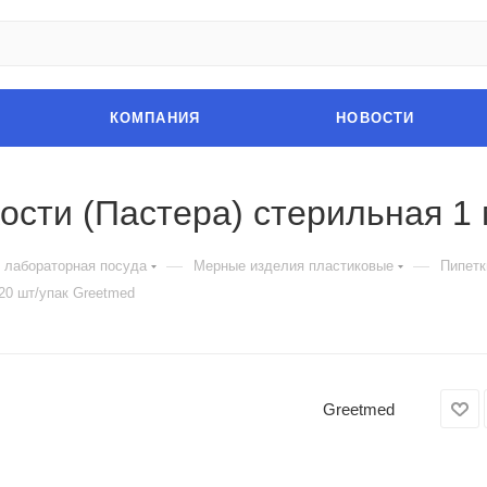
КОМПАНИЯ
НОВОСТИ
ости (Пастера) стерильная 1 
—
—
 лабораторная посуда
Мерные изделия пластиковые
Пипетк
20 шт/упак Greetmed
Greetmed