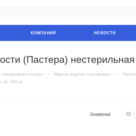
КОМПАНИЯ
НОВОСТИ
ости (Пастера) нестерильная 
—
—
 лабораторная посуда
Мерные изделия пластиковые
Пипетк
, уп. 500 шт
Greetmed