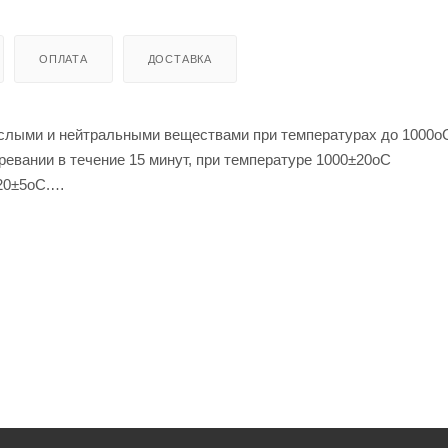
ОПЛАТА
ДОСТАВКА
ислыми и нейтральными веществами при температурах до 1000о
евании в течение 15 минут, при температуре 1000±20оС
20±5оС.
ратуры 800±20оС с последуюшим охлаждением в проточной воде
 трещин и сколов после 20 теплосмен.