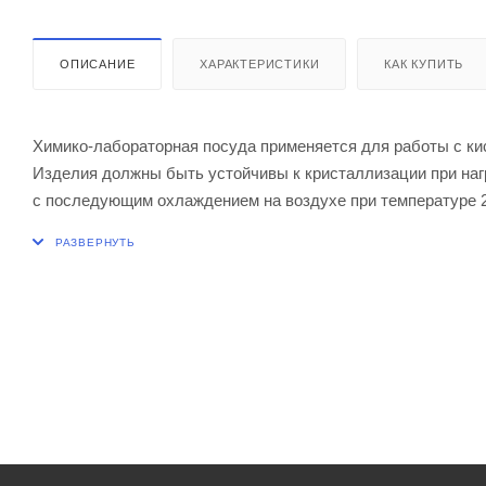
ОПИСАНИЕ
ХАРАКТЕРИСТИКИ
КАК КУПИТЬ
Химико-лабораторная посуда применяется для работы с к
Изделия должны быть устойчивы к кристаллизации при нагр
с последующим охлаждением на воздухе при температуре 
Изделия термически устойчивы. При нагревании до темпе
с температурой не выше 20±5оС, изделия не должны давать
Объем 90 мл.
Диаметр 22 мм
Высота 300 мм
Толщина стенок 1,5 мм