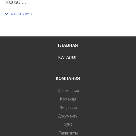
1000оС.
Изделия должны быть устойчивы к кристаллизации при
нагревании в течение 15 минут, при температуре 1000±20оС
с последующим охлаждением на воздухе при температуре
20±5оС.
Изделия термически устойчивы. При нагревании до
ГЛАВНАЯ
температуры 800±20оС с последуюшим охлаждением в
проточной воде
КАТАЛОГ
с температурой не выше 20±5оС, изделия не должны
давать трещин и сколов после 20 теплосмен.
Объем 800 мл.
КОМПАНИЯ
Диаметр нижней части 125 мм
О компании
Диаметр горла 48 мм
Команда
Высота 200 мм
Лицензии
Толщина стенок 1,2 мм
Документы
ЭДО
Реквизиты