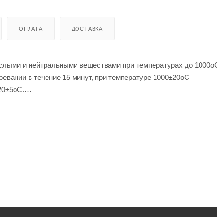
ОПЛАТА
ДОСТАВКА
ислыми и нейтральными веществами при температурах до 1000о
евании в течение 15 минут, при температуре 1000±20оС
20±5оС.
ратуры 800±20оС с последуюшим охлаждением в проточной воде
 трещин и сколов после 20 теплосмен.