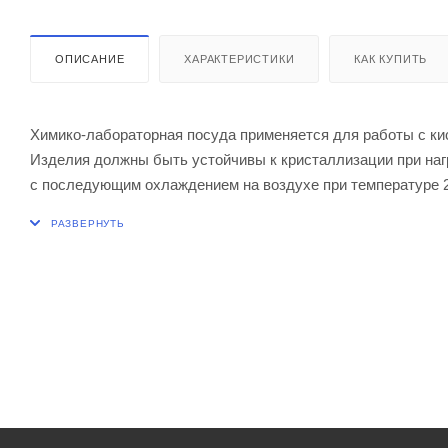
ОПИСАНИЕ
ХАРАКТЕРИСТИКИ
КАК КУПИТЬ
Химико-лабораторная посуда применяется для работы с к
Изделия должны быть устойчивы к кристаллизации при нагр
с последующим охлаждением на воздухе при температуре 
Изделия термически устойчивы. При нагревании до темпе
с температурой не выше 20±5оС, изделия не должны давать
Объем 50 мл.
Диаметр нижней части 50 мм
Диаметр горла 31 мм
Высота 80 мм
Толщина стенок 1 мм