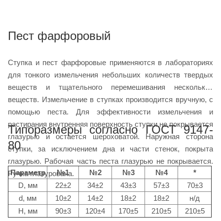
Пест фарфоровый
Ступка и пест фарфоровые применяются в лабораториях
для тонкого измельчения небольших количеств твердых
веществ и тщательного перемешивания нескольких
веществ. Измельчение в ступках производится вручную, с
помощью песта. Для эффективности измельчения и
растирания внутренняя поверхность ступки не покрывается
Типоразмеры согласно ГОСТ 9147-
глазурью и остается шероховатой. Наружная сторона
80
ступки, за исключением дна и части стенок, покрыта
глазурью. Рабочая часть песта глазурью не покрывается.
Параметр
№1
№2
№3
№4
*
Ручка глазурована.
D, мм
22±2
34±2
43±3
57±3
70±3
d, мм
10±2
14±2
18±2
18±2
н/д
H, мм
90±3
120±4
170±5
210±5
210±5