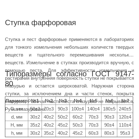
Ступка фарфоровая
Ступка и пест фарфоровые применяются в лабораториях
для тонкого измельчения небольших количеств твердых
веществ и тщательного перемешивания нескольких
веществ. Измельчение в ступках производится вручную, с
помощью песта. Для эффективности измельчения и
Типоразмеры согласно ГОСТ 9147-
растирания внутренняя поверхность ступки не покрывается
80
глазурью и остается шероховатой. Наружная сторона
ступки, за исключением дна и части стенок, покрыта
Параметр
№1
№2
№3
№4
№5
№6
№7
глазурью. Рабочая часть песта глазурью не покрывается.
D, мм
50±2
70±3
90±3
100±4
140±4
180±5
240±5
Ручка глазурована.
d, мм
30±2
40±2
50±2
60±2
70±3
90±3
120±4
H, мм
35±2
40±2
45±2
50±3
70±3
90±4
110±4
h, мм
30±2
35±2
40±2
45±2
60±3
80±3
95±3