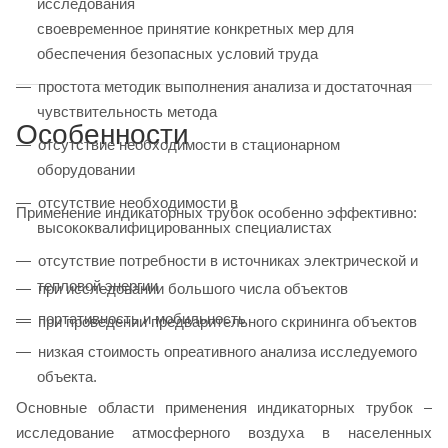
исследования
своевременное принятие конкретных мер для
обеспечения безопасных условий труда
простота методик выполнения анализа и достаточная
чувствительность метода
Особенности
отсутствие необходимости в стационарном
оборудовании
отсутствие необходимости в
Применение индикаторных трубок особенно эффективно:
высококвалифицированных специалистах
отсутствие потребности в источниках электрической и
тепловой энергии
при исследовании большого числа объектов
портативность и мобильность
при проведении предварительного скрининга объектов
низкая стоимость опреативного анализа исследуемого
объекта.
Основные области применения индикаторных трубок –
исследование атмосферного воздуха в населенных