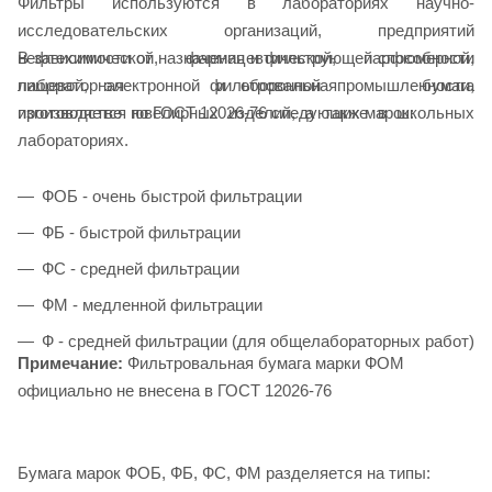
Фильтры используются в лабораториях научно-
исследовательских организаций, предприятий
В зависимости от назначения и фильтрующей способности
нефтехимической, фармацевтической, парфюмерной,
лабораторная фильтровальная бумага
пищевой, электронной и оборонной промышленности,
изготовляется по ГОСТ 12026-76 следующих марок:
производстве ювелирных изделий, а также в школьных
лабораториях.
ФОБ - очень быстрой фильтрации
ФБ - быстрой фильтрации
ФС - средней фильтрации
ФМ - медленной фильтрации
Ф - средней фильтрации (для общелабораторных работ)
Примечание:
Фильтровальная бумага марки ФОМ
официально не внесена в ГОСТ 12026-76
Бумага марок ФОБ, ФБ, ФС, ФМ разделяется на типы: