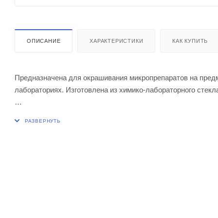
ОПИСАНИЕ
ХАРАКТЕРИСТИКИ
КАК КУПИТЬ
Предназначена для окрашивания микропрепаратов на пред
лабораториях. Изготовлена из химико-лабораторного стекл
Габаритные размеры 160 х 95 х 95 мм
Внутренние размеры основания 150 х 85 мм
Глубина 80 мм