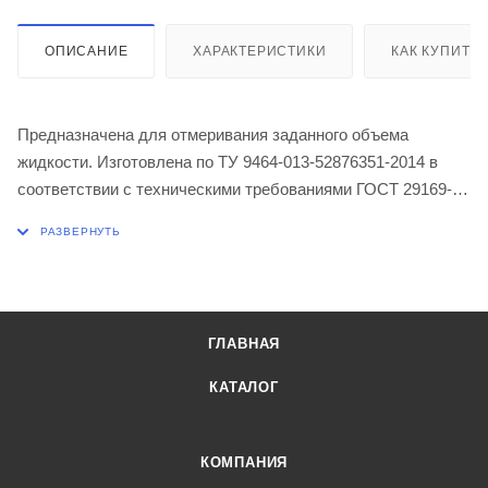
ОПИСАНИЕ
ХАРАКТЕРИСТИКИ
КАК КУПИТЬ
Предназначена для отмеривания заданного объема
жидкости. Изготовлена по ТУ 9464-013-52876351-2014 в
соответствии с техническими требованиями ГОСТ 29169-
91. Изделия изготовлены из химико-лабораторного стекла
по ГОСТ 21400-75 (ХС-1). Исполнение 2, класс точности 2.
Объем 1,0 мл
Допустимая погрешность ± 0,015 мл
ГЛАВНАЯ
КАТАЛОГ
КОМПАНИЯ