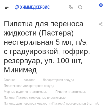
0
Пипетка для переноса
жидкости (Пастера)
нестерильная 5 мл, п/э,
с градуировкой, гофрир.
резервуар, уп. 100 шт,
Минимед
—
—
—
Главная
Каталог
Лабораторная посуда
—
Пластиковая лабораторная посуда
—
—
Мерные изделия пластиковые
Пипетки пластиковые
—
Пипетки Пастера стерильные пластиковые
Пипетка для переноса жидкости (Пастера) нестерильная 5 мл, п/э,