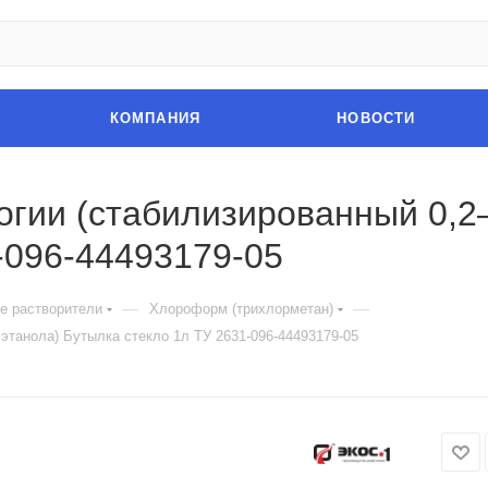
КОМПАНИЯ
НОВОСТИ
гии (стабилизированный 0,2–
-096-44493179-05
—
—
е растворители
Хлороформ (трихлорметан)
танола) Бутылка стекло 1л ТУ 2631-096-44493179-05