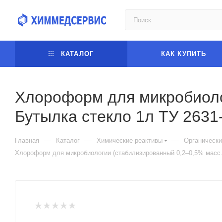
КАТАЛОГ
КАК КУПИТЬ
Хлороформ для микробиоло
Бутылка стекло 1л ТУ 2631
—
—
—
Главная
Каталог
Химические реактивы
Органически
Хлороформ для микробиологии (стабилизированный 0,2–0,5% масс.э